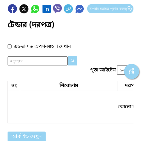
আপনার মতামত প্রদান করুন
টেন্ডার (দরপত্র)
এডভান্সড অপশনগুলো দেখান
পৃষ্ঠা আইটেম
নং
শিরোনাম
দরপত্র 
কোনো তথ্য
আর্কাইভ দেখুন