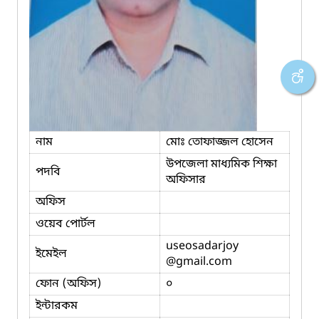
নাম
মোঃ তোফাজ্জল হোসেন
উপজেলা মাধ্যমিক শিক্ষা
পদবি
অফিসার
অফিস
ওয়েব পোর্টল
useosadarjoy
ইমেইল
@gmail.com
ফোন (অফিস)
০
ইন্টারকম